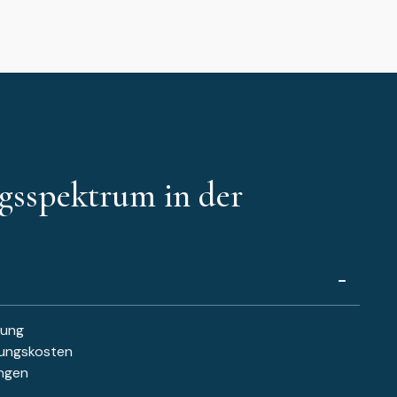
gsspektrum in der
rung
ngskosten
ungen