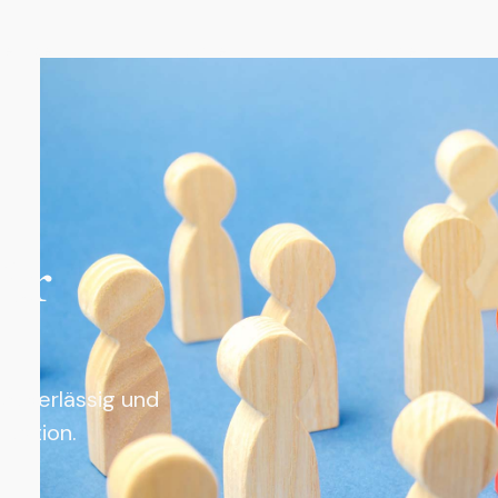
Service
Kosten
Kanzlei
ür
zuverlässig und
tuation.