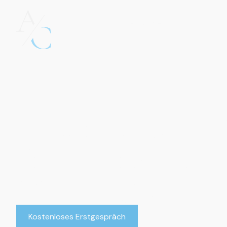
Leistungen
Steuerberatung f
Privatpersonen
Wir übernehmen Ihre Steuerangelegenheiten 
finden die beste Lösung für Ihre individuelle Si
Kostenloses Erstgespräch