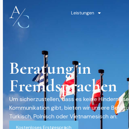
Leistungen
Beratung in
Fremdsprachen
Um sicherzustellen, dass es keine Hindernisse
Kommunikation gibt, bieten wir unsere Beratun
Türkisch, Polnisch oder Vietnamesisch an.
Kostenloses Erstgespräch