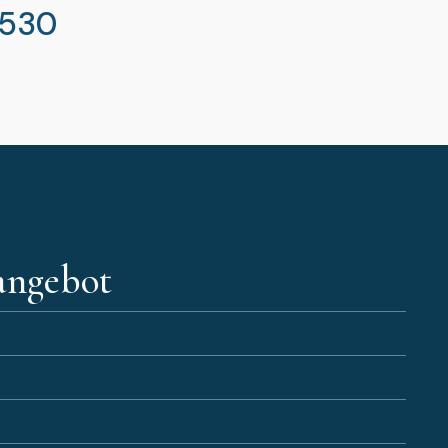
7530
angebot