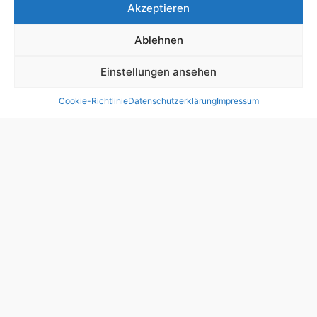
Akzeptieren
Erledigung von Zahlungen
Ablehnen
Einstellungen ansehen
Cookie-Richtlinie
Datenschutzerklärung
Impressum
Kostenloses Erstgespräch
Profitieren Sie von unserem kostenlosen Erstgespräch mit einem unserer
Experten und modernisieren Sie noch heute Ihre Steuerberatung
Kontakt
Unsere Leistungen
Häufige Fragen und Antworten: