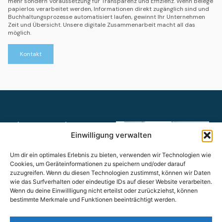
mehr sondern Voraussetzung für Transparenz und Effizienz. Wenn Belege
papierlos verarbeitet werden, Informationen direkt zugänglich sind und
Buchhaltungsprozesse automatisiert laufen, gewinnt Ihr Unternehmen
Zeit und Übersicht. Unsere digitale Zusammenarbeit macht all das
möglich.
Kontakt
Ihre Vorteile
Einwilligung verwalten
Angebots- und
Rechnungsschreibung
Um dir ein optimales Erlebnis zu bieten, verwenden wir Technologien wie
GoBD-konformes
Cookies, um Geräteinformationen zu speichern und/oder darauf
Kassenbuch
zuzugreifen. Wenn du diesen Technologien zustimmst, können wir Daten
wie das Surfverhalten oder eindeutige IDs auf dieser Website verarbeiten.
Rechungseingangs- und
Wenn du deine Einwillligung nicht erteilst oder zurückziehst, können
Rechnungsausgangsbuch
bestimmte Merkmale und Funktionen beeinträchtigt werden.
Erfassung Lohndaten