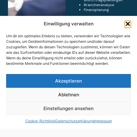
Branchenanalyse
Finanzplanung
Einwilligung verwalten
Rechtsformwahl
Um dir ein optimales Erlebnis zu bieten, verwenden wir Technologien wie
Cookies, um Geräteinformationen zu speichern und/oder darauf
Betriebswirtschaftliche
zuzugreifen. Wenn du diesen Technologien zustimmst, können wir Daten
Beratung
wie das Surfverhalten oder eindeutige IDs auf dieser Website verarbeiten.
Wenn du deine Einwillligung nicht erteilst oder zurückziehst, können
bestimmte Merkmale und Funktionen beeinträchtigt werden.
Akzeptieren
Ablehnen
Einfacher Kontakt und flexible
Beratungsmöglichkeiten:
Einstellungen ansehen
Cookie-Richtlinie
Datenschutzerklärung
Impressum
Beratung in
Termin
Rund um die